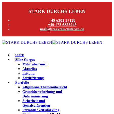
STARK DURCHS LEBEN
+49 6301 37118
+49 172 6855245
mail@starkdurchsleben.de
Stark
Silke Gorges
Mehr über mich
Aktuelles
Leitbild
Zertifizierung
Portfolio
Allgemeine Themenübersicht
Grenzüberschreitung und
Diskriminierung
Sicherheit und
Gewaltprävention
Persönlichkeitsstärkung