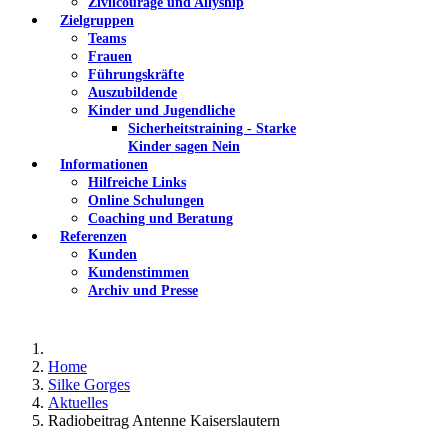
Zivilcourage und Allyship
Zielgruppen
Teams
Frauen
Führungskräfte
Auszubildende
Kinder und Jugendliche
Sicherheitstraining - Starke
Kinder sagen Nein
Informationen
Hilfreiche Links
Online Schulungen
Coaching und Beratung
Referenzen
Kunden
Kundenstimmen
Archiv und Presse
Home
Silke Gorges
Aktuelles
Radiobeitrag Antenne Kaiserslautern