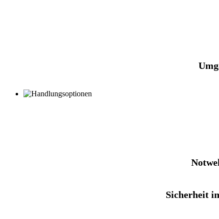
Umga
Notweh
Sicherheit 