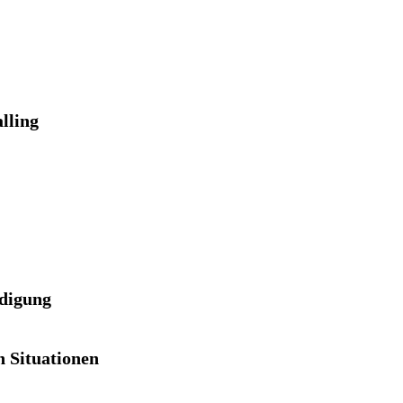
lling
idigung
 Situationen