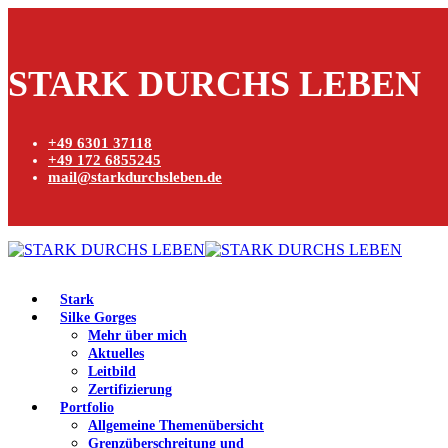
STARK DURCHS LEBEN
+49 6301 37118
+49 172 6855245
mail@starkdurchsleben.de
Stark
Silke Gorges
Mehr über mich
Aktuelles
Leitbild
Zertifizierung
Portfolio
Allgemeine Themenübersicht
Grenzüberschreitung und