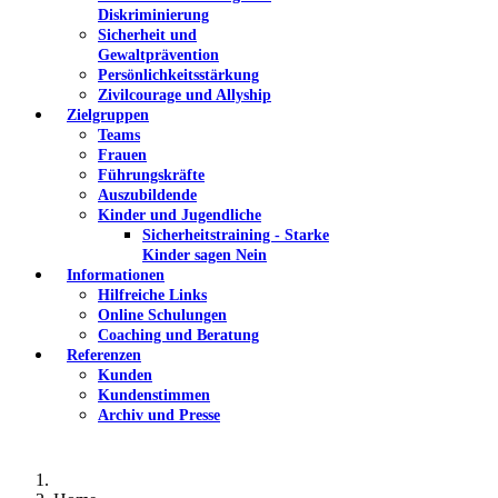
Diskriminierung
Sicherheit und
Gewaltprävention
Persönlichkeitsstärkung
Zivilcourage und Allyship
Zielgruppen
Teams
Frauen
Führungskräfte
Auszubildende
Kinder und Jugendliche
Sicherheitstraining - Starke
Kinder sagen Nein
Informationen
Hilfreiche Links
Online Schulungen
Coaching und Beratung
Referenzen
Kunden
Kundenstimmen
Archiv und Presse