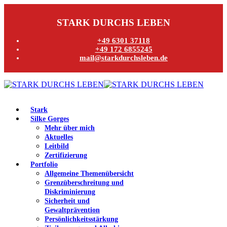
STARK DURCHS LEBEN
+49 6301 37118
+49 172 6855245
mail@starkdurchsleben.de
Stark
Silke Gorges
Mehr über mich
Aktuelles
Leitbild
Zertifizierung
Portfolio
Allgemeine Themenübersicht
Grenzüberschreitung und
Diskriminierung
Sicherheit und
Gewaltprävention
Persönlichkeitsstärkung