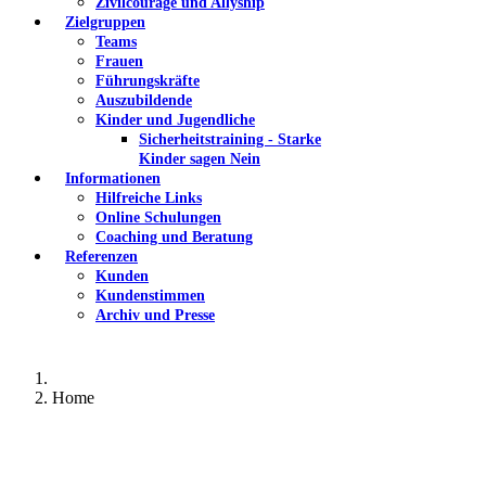
Zivilcourage und Allyship
Zielgruppen
Teams
Frauen
Führungskräfte
Auszubildende
Kinder und Jugendliche
Sicherheitstraining - Starke
Kinder sagen Nein
Informationen
Hilfreiche Links
Online Schulungen
Coaching und Beratung
Referenzen
Kunden
Kundenstimmen
Archiv und Presse
Home