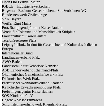
Open Ohr Festival Mainz
IGBCE - Industriegewerkschaft
Bogestra - Bochum-Gelsenkirchener Straßenbahnen AG
Bundesnetzwerk Zivilcourage
VdK Bayern
Weißer Ring Mainz
Prot. Stadtjugendpfarramt Kaiserslautern
Verein für Toleranz und Menschlichkeit Südpfalz
Frauenzuflucht Kaiserslautern
TelefonSeelsorge Pfalz
Leipzig Leibniz-Institut für Geschichte und Kultur des östlichen
Europa
Internationaler Bund
Landfrauenverband Pfalz
AWO Baden
Landesschule für Gehörlose Neuwied
ASB Landesverband Rheinland-Pfalz
Ökumenisches Gemeinschaftswerk Pfalz
Diakonisches Werk Pfalz
Paritätischer Wohlfahrtsverband Saarland
Katholische Erwachsenenbildung Pfalz
Freiwilligenagentur Kaiserslautern
SOS-Kinderdorf e.V.
Hageha - Messe Pirmasens
Schornsteinfegerhandwerk Rheinland-Pfalz