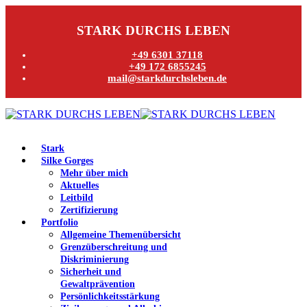
STARK DURCHS LEBEN
+49 6301 37118
+49 172 6855245
mail@starkdurchsleben.de
Stark
Silke Gorges
Mehr über mich
Aktuelles
Leitbild
Zertifizierung
Portfolio
Allgemeine Themenübersicht
Grenzüberschreitung und
Diskriminierung
Sicherheit und
Gewaltprävention
Persönlichkeitsstärkung