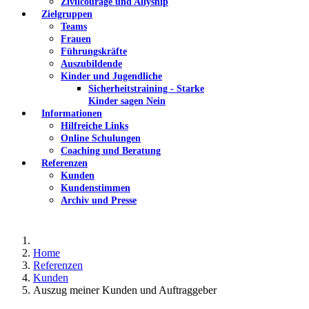
Zivilcourage und Allyship
Zielgruppen
Teams
Frauen
Führungskräfte
Auszubildende
Kinder und Jugendliche
Sicherheitstraining - Starke
Kinder sagen Nein
Informationen
Hilfreiche Links
Online Schulungen
Coaching und Beratung
Referenzen
Kunden
Kundenstimmen
Archiv und Presse
Home
Referenzen
Kunden
Auszug meiner Kunden und Auftraggeber