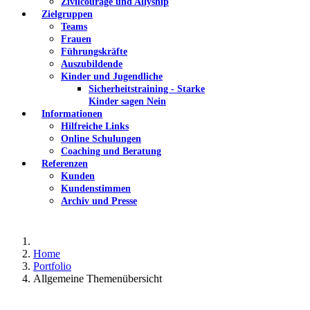
Zivilcourage und Allyship
Zielgruppen
Teams
Frauen
Führungskräfte
Auszubildende
Kinder und Jugendliche
Sicherheitstraining - Starke
Kinder sagen Nein
Informationen
Hilfreiche Links
Online Schulungen
Coaching und Beratung
Referenzen
Kunden
Kundenstimmen
Archiv und Presse
Home
Portfolio
Allgemeine Themenübersicht