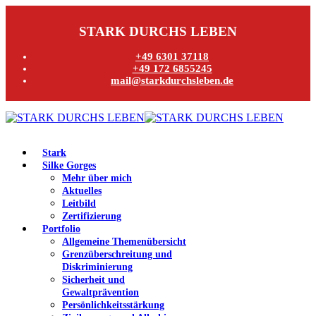
STARK DURCHS LEBEN
+49 6301 37118
+49 172 6855245
mail@starkdurchsleben.de
Stark
Silke Gorges
Mehr über mich
Aktuelles
Leitbild
Zertifizierung
Portfolio
Allgemeine Themenübersicht
Grenzüberschreitung und
Diskriminierung
Sicherheit und
Gewaltprävention
Persönlichkeitsstärkung